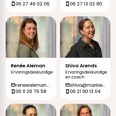
06 27 46 02 06
06 27 13 02 80
Renée Aleman
Shiva Arends
Ervaringsdeskundige
Ervaringsdeskundige
en coach
reneealeman@markieza.org
shiva@markieza.org
06 11 26 79 58
06 21 90 13 04