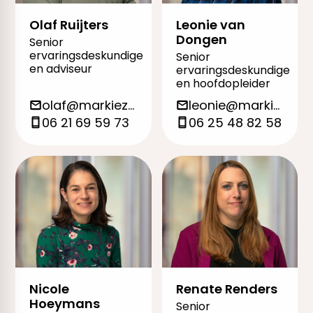
Olaf Ruijters
Leonie van
Dongen
Senior
ervaringsdeskundige
Senior
en adviseur
ervaringsdeskundige
en hoofdopleider
olaf@markieza.org
leonie@markieza.org
06 21 69 59 73
06 25 48 82 58
Nicole
Renate Renders
Hoeymans
Senior