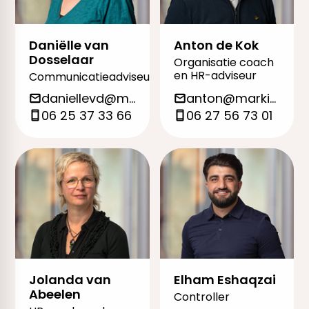
Daniëlle van
Anton de Kok
Dosselaar
Organisatie coach
en HR-adviseur
Communicatieadviseur
daniellevd@markieza.org
anton@markieza.org
06 25 37 33 66
06 27 56 73 01
Jolanda van
Elham Eshaqzai
Abeelen
Controller