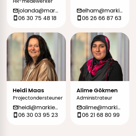
HR-medewerker
jolanda@markieza.org
elham@markieza.org
06 30 75 48 18
06 26 66 87 63
Heidi Maas
Alime Gökmen
Projectondersteuner
Administrateur
heidi@markieza.org
alime@markieza.org
06 30 03 95 23
06 21 68 80 99