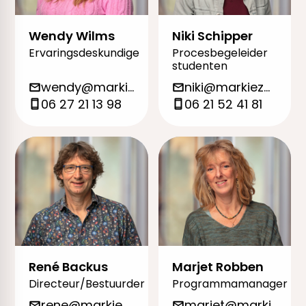
Wendy Wilms
Niki Schipper
Ervaringsdeskundige
Procesbegeleider
studenten
wendy@markieza.org
niki@markieza.org
06 27 21 13 98
06 21 52 41 81
René Backus
Marjet Robben
Directeur/Bestuurder
Programmamanager
rene@markieza.org
marjet@markieza.org