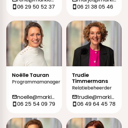
06 29 50 52 37
06 21 38 05 46
Noëlle Tauran
Trudie
Timmermans
Programmamanager
Relatiebeheerder
noelle@markieza.org
trudie@markieza.org
06 25 54 09 79
06 49 64 45 78