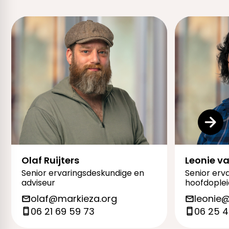
Olaf Ruijters
Leonie v
Senior ervaringsdeskundige en
Senior erv
adviseur
hoofdoplei
olaf@markieza.org
leonie
06 21 69 59 73
06 25 4