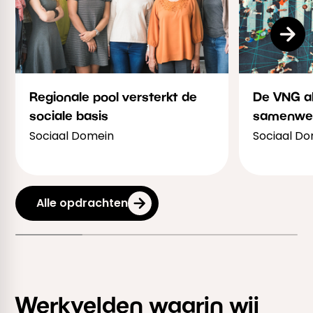
Regionale pool versterkt de
De VNG a
sociale basis
samenwer
Sociaal Domein
Sociaal D
Alle opdrachten
Werkvelden waarin wij