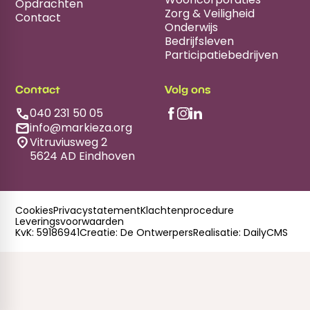
Opdrachten
Zorg & Veiligheid
Contact
Onderwijs
Bedrijfsleven
Participatiebedrijven
Contact
Volg ons
040 231 50 05
info@markieza.org
Vitruviusweg 2
5624 AD Eindhoven
Cookies
Privacystatement
Klachtenprocedure
Leveringsvoorwaarden
KvK: 59186941
Creatie: De Ontwerpers
Realisatie: DailyCMS