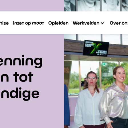
tise
Inzet op maat
Opleiden
Werkvelden
Over on
enning
n tot
undige