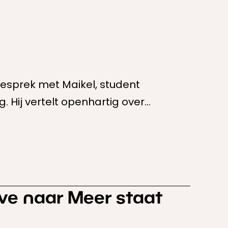
esprek met Maikel, student
g. Hij vertelt openhartig over
kracht van
 ontdekken en...
e naar Meer staat