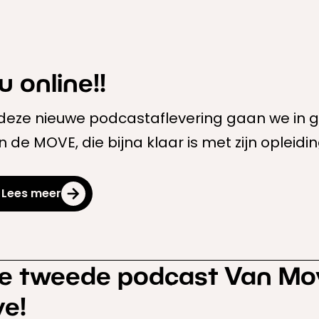
u online!!
 deze nieuwe podcastaflevering gaan we in g
n de MOVE, die bijna klaar is met zijn opleidin
jn ontwikkeling, uitdagingen onderweg en de 
varingsdeskundigheid.
Lees meer
n eerlijk en inspirerend gesprek over groeien,
e tweede podcast Van Mov
ve!