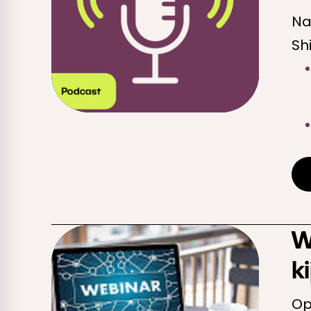
Na
Sh
ge
W
k
Op