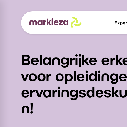
Exper
Belangrijke erk
voor opleidinge
ervaringsdesk
n!