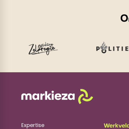
O
Expertise
Werkvel