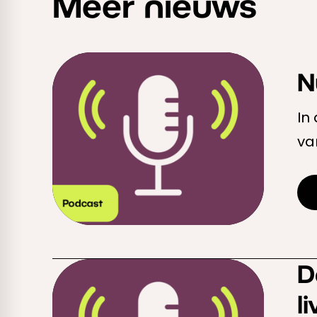
Meer nieuws
N
In
va
zi
er
Ee
D
li