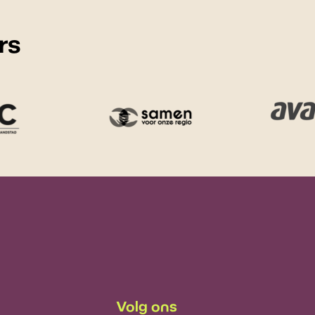
rs
Volg ons