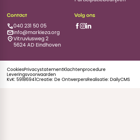
Contact
Volg ons
040 231 50 05
info@markieza.org
Vitruviusweg 2
5624 AD Eindhoven
Cookies
Privacystatement
Klachtenprocedure
Leveringsvoorwaarden
KvK: 59186941
Creatie: De Ontwerpers
Realisatie: DailyCMS