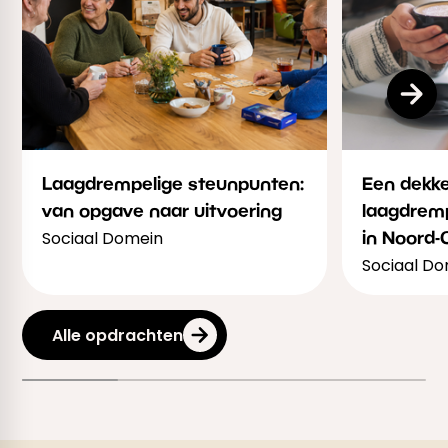
Laagdrempelige steunpunten:
Een dekk
van opgave naar uitvoering
laagdrem
in Noord-
Sociaal Domein
Sociaal D
Alle opdrachten